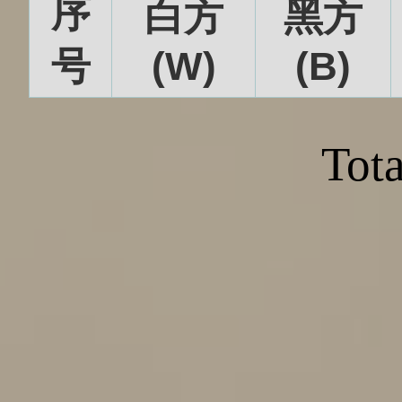
序
白方
黑方
号
(W)
(B)
Tota