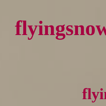
flying
fl