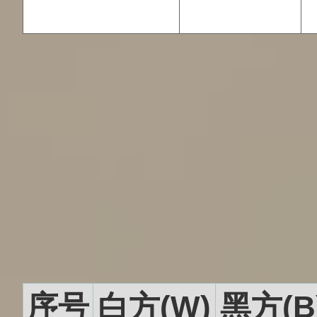
序号
白方(W)
黑方(B