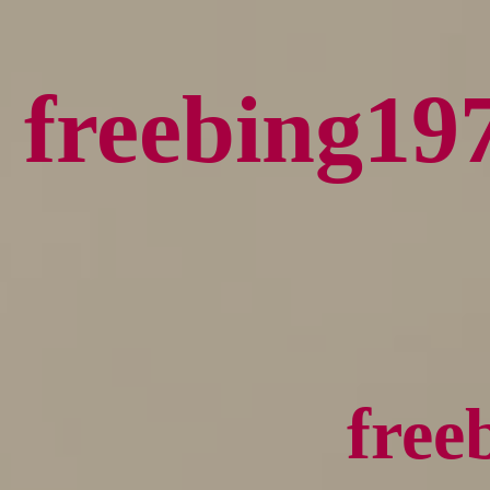
freebin
fre