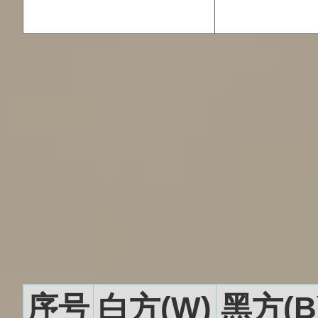
序号
白方(W)
黑方(B