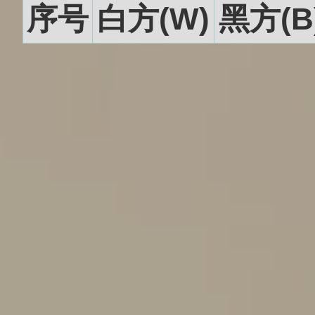
序号
白方(W)
黑方(B