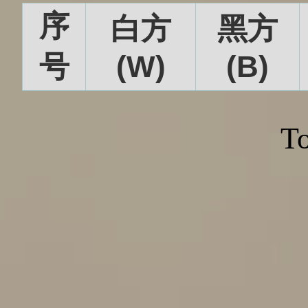
序
白方
黑方
号
(W)
(B)
To