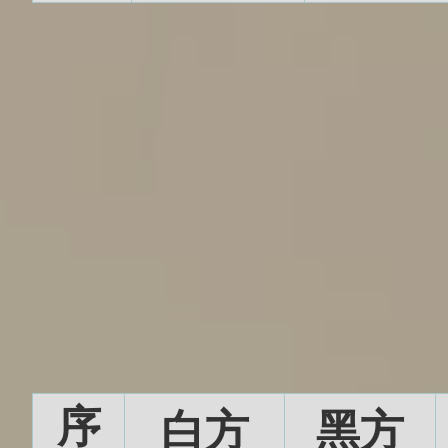
序
白方
黑方