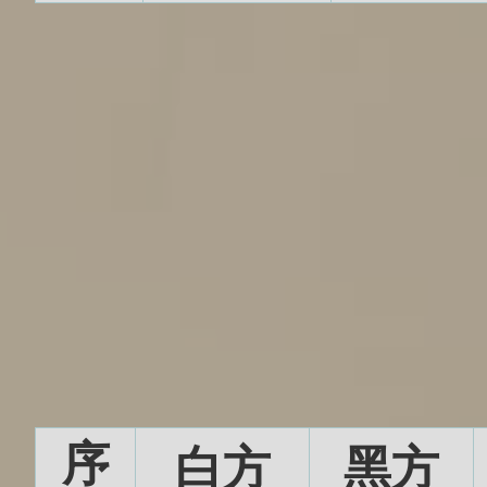
序
白方
黑方