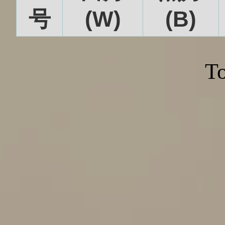
号
(W)
(B)
To