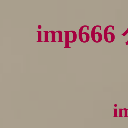
imp66
i