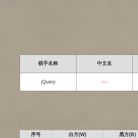
棋手名称
中文名
jQuery
----
序号
白方(W)
黑方(B)