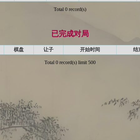
Total 0 record(s)
已完成对局
棋盘
让子
开始时间
结
Total 0 record(s) limit 500