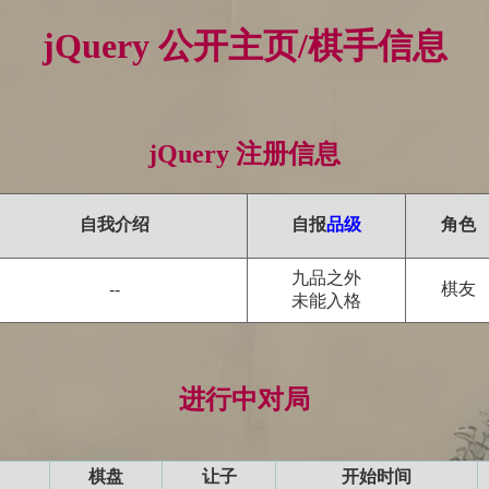
jQuery 公开主页/棋手信息
jQuery 注册信息
自我介绍
自报
品级
角色
九品之外
棋友
--
未能入格
进行中对局
棋盘
让子
开始时间