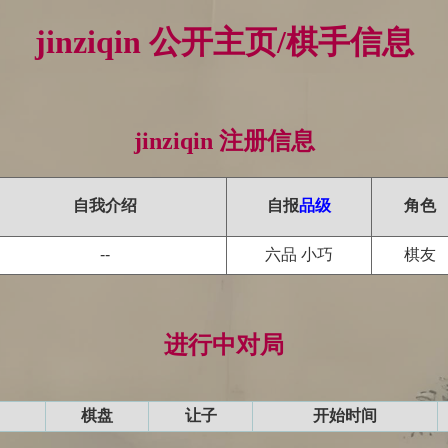
jinziqin 公开主页/棋手信息
jinziqin 注册信息
自我介绍
自报
品级
角色
--
六品 小巧
棋友
进行中对局
棋盘
让子
开始时间