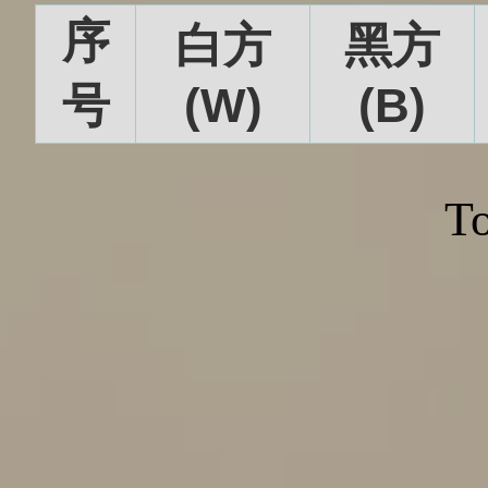
序
白方
黑方
号
(W)
(B)
To