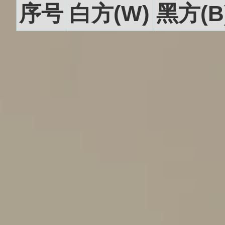
序号
白方(W)
黑方(B