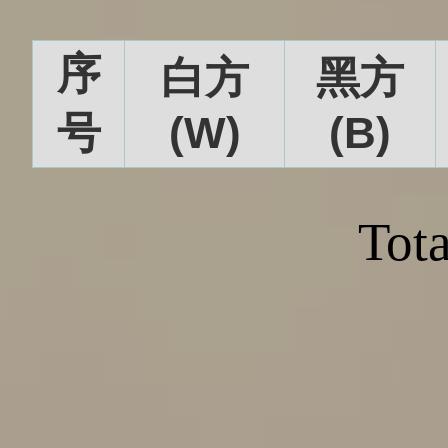
序
白方
黑方
号
(W)
(B)
Tota