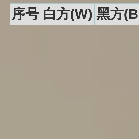
序号
白方(W)
黑方(B