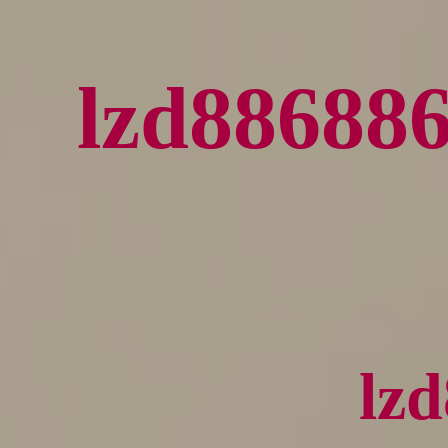
lzd886
lz