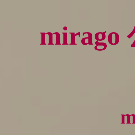
mira
m