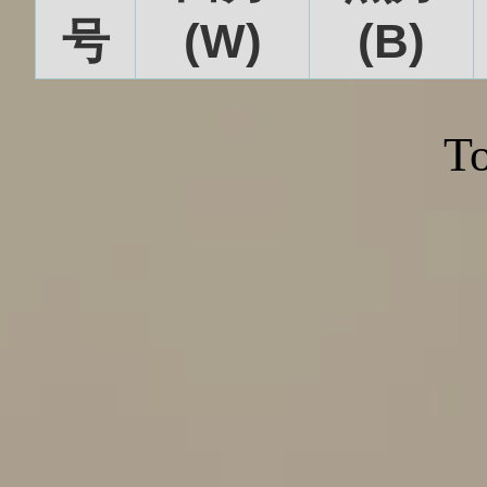
号
(W)
(B)
To