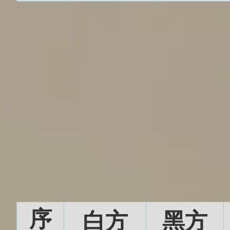
序
白方
黑方