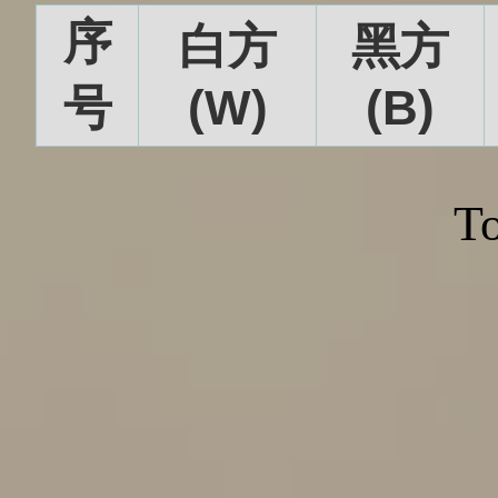
序
白方
黑方
号
(W)
(B)
To