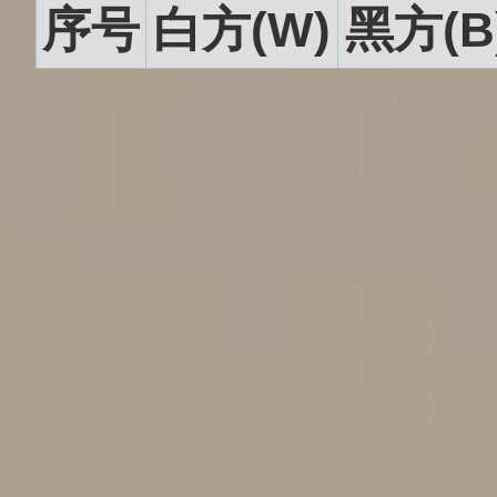
序号
白方(W)
黑方(B