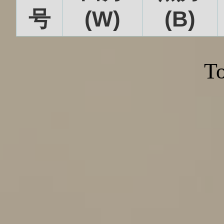
号
(W)
(B)
To