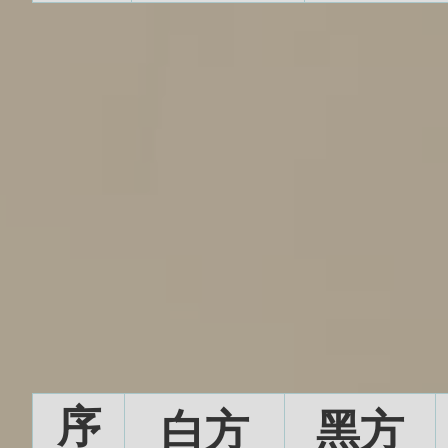
序
白方
黑方