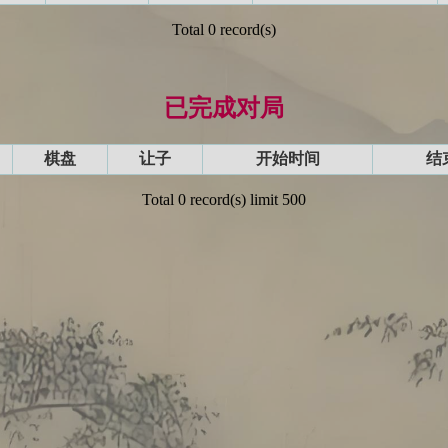
Total 0 record(s)
已完成对局
棋盘
让子
开始时间
结
Total 0 record(s) limit 500