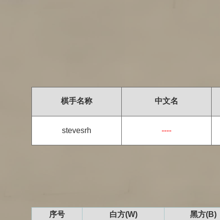
棋手名称
中文名
stevesrh
----
序号
白方(W)
黑方(B)