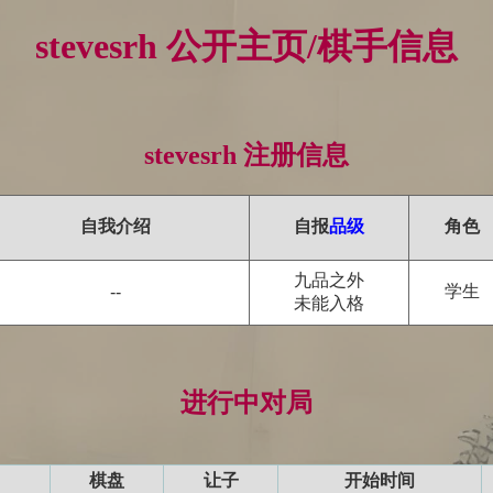
stevesrh 公开主页/棋手信息
stevesrh 注册信息
自我介绍
自报
品级
角色
九品之外
学生
--
未能入格
进行中对局
棋盘
让子
开始时间