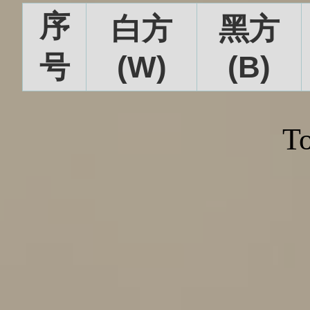
序
白方
黑方
号
(W)
(B)
To