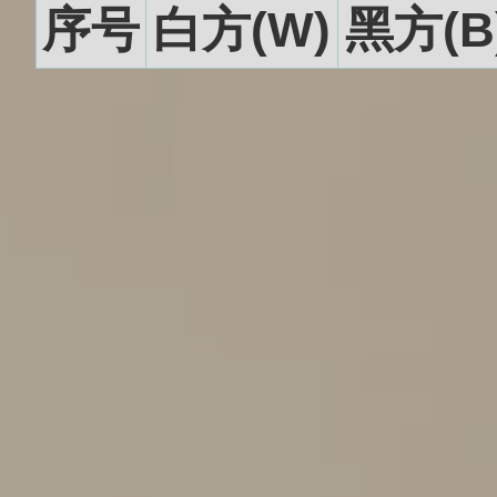
序号
白方(W)
黑方(B