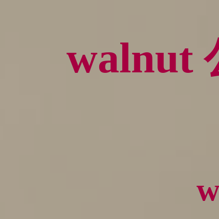
waln
w