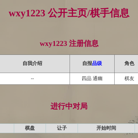
wxy1223 公开主页/棋手信息
wxy1223 注册信息
自我介绍
自报
品级
角色
--
四品 通幽
棋友
进行中对局
棋盘
让子
开始时间