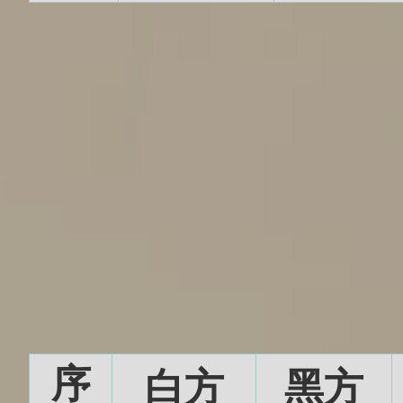
序
白方
黑方