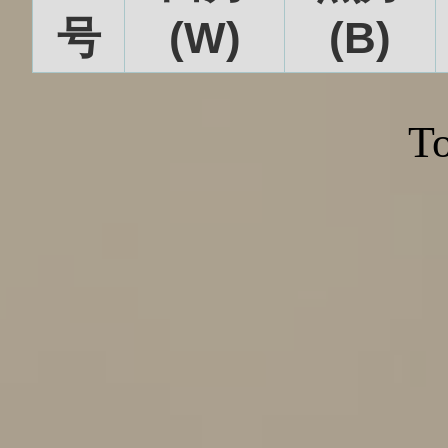
号
(W)
(B)
To