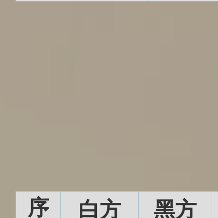
序
白方
黑方