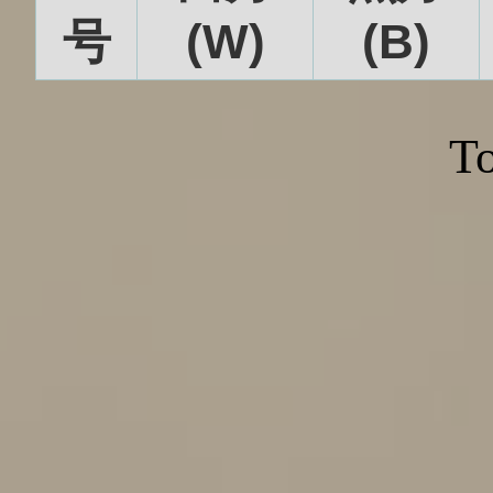
号
(W)
(B)
To