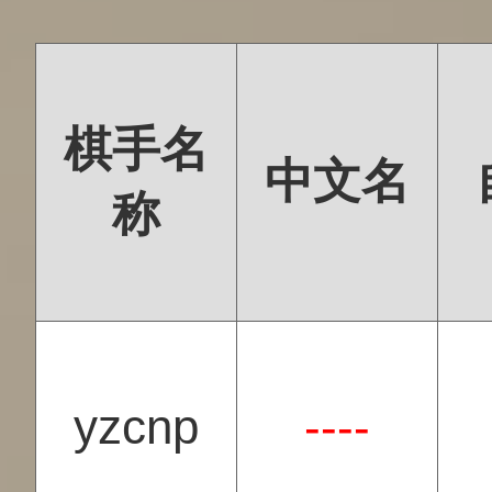
棋手名
中文名
称
yzcnp
----