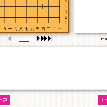
ma
一题
下