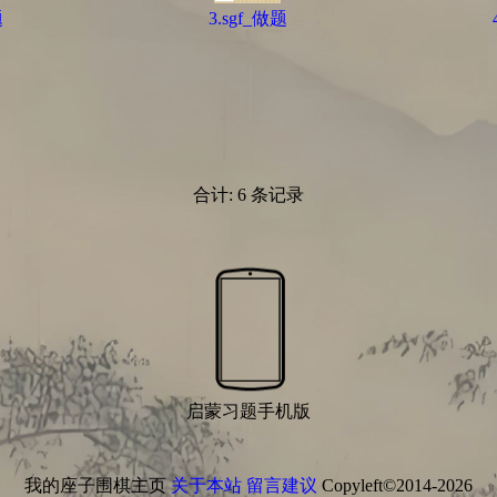
题
3.sgf_做题
合计: 6 条记录
启蒙习题手机版
我的座子围棋主页
关于本站
留言建议
Copyleft©2014-2026