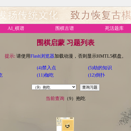
AI_棋谱
围棋古谱
死活题库
围棋启蒙 习题列表
提示:
请使用
Flash浏览器
加载动漫，否则显示HMTL5棋盘。
接
(4)禁入点
(5)劫的知识
吃
(11)枷吃
(12)倒扑
当前查询
（9）抱吃