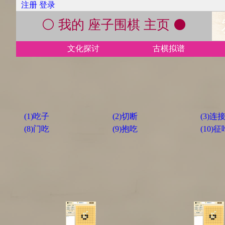
注册
登录
⚪ 我的 座子围棋 主页 ⚫
文化探讨
古棋拟谱
(1)吃子
(2)切断
(3)连
(8)门吃
(9)抱吃
(10)征