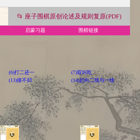
📂 座子围棋原创论述及规则复原(PDF)
启蒙习题
围棋链接
(6)打二还一
(7)双叫吃
(13)接不归
(14)赶向二线与一线