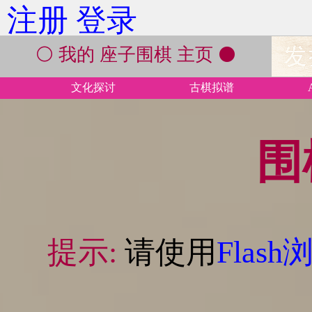
注册
登录
⚪ 我的 座子围棋 主页 ⚫
文化探讨
古棋拟谱
围
提示:
请使用
Flas