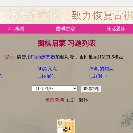
AI_棋谱
围棋古谱
死活题库
围棋启蒙 习题列表
提示:
请使用
Flash浏览器
加载动漫，否则显示HMTL5棋盘。
接
(4)禁入点
(5)劫的知识
吃
(11)枷吃
(12)倒扑
当前查询
（12）倒扑