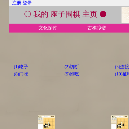
注册
登录
⚪ 我的 座子围棋 主页 ⚫
文化探讨
古棋拟谱
(1)吃子
(2)切断
(3)连
(8)门吃
(9)抱吃
(10)征