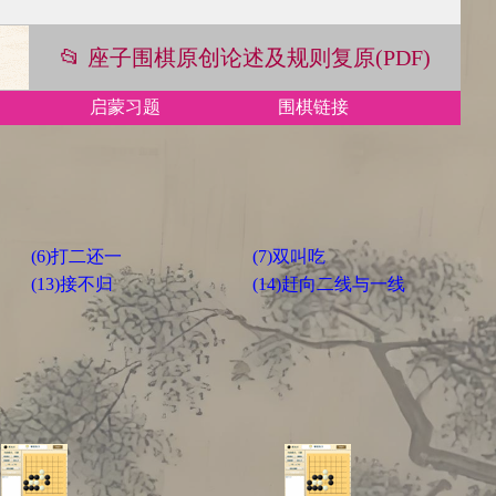
📂 座子围棋原创论述及规则复原(PDF)
启蒙习题
围棋链接
(6)打二还一
(7)双叫吃
(13)接不归
(14)赶向二线与一线