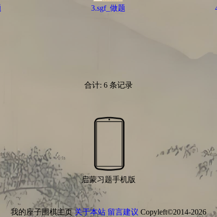
题
3.sgf_做题
合计: 6 条记录
启蒙习题手机版
我的座子围棋主页
关于本站
留言建议
Copyleft©2014-2026