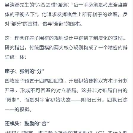
吴清源先生的“六合之棋”强调：“每一手必须是考虑全盘整
体的平衡去下”。他追求发挥棋盘上所有棋子的效率，反
对“部分”的围棋，倡导“全部”的围棋。
这一理念在座子围棋的规则设计中得到了制度化的贯彻。
研究指出，传统围棋的两大核心规则构成了一个精密的辩
证统一体：
座子：强制的“分”
四枚座子预置于四隅四四位，开局伊始便将双方棋子分割
开来，形成不可回避的对立格局。这并非对布局自由的
“限制”，而是对宇宙初始状态——阴阳已分、四象已陈
——的模拟。
还棋头：鼓励的“合”
“还棋头”规定，棋块赖以存活的基本眼位（气）不计入胜