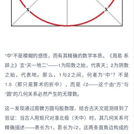
“中”不是模糊的感悟，而有其精确的数学本质。《周易·系
辞上》言“天一地二”——1为阳数之始，代表天；2为阴数
之始，代表地。那么，1与2之间，何者为“中”？不是
1.5（那只是算术的折中），而是 √2——这个由“方”与
“圆”的几何关系必然产生的无理数。
这一发现通过周髀方圆勾股数理、结合古天文观测得到了
验证：当古人用矩尺对准北极（天中）时，其几何关系可
精确描述——表长为1，影长为√2，这两条直角边构成的