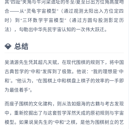
其“四趾”夹角与牛河梁遗址的冬至/夏至日出方位角高度吻
合——从“灵龟宇宙模型”（通过观测太阳出入方位定四
时）到“三环数学宇宙模型”（通过方圆勾股测影定历
法），勾勒出中华先民宇宙认知的一次伟大跃迁。
💎 总结
吴清源先生凭其超凡天赋，在现代围棋的规则下，将中国
古典哲学的“中和”发挥到了极致。他说：“我的理想是‘中
和’。”他认为，“在围棋上中和棋盘上棋子的效率的一手即
为最佳着手”。
而座子围棋的文化建构，则从浩如烟海的古籍与考古发现
中，重新挖掘出了与这套哲学浑然天成的原初规则与宇宙
模型。如果说吴先生的“中和”之棋，是他为围棋树立的艺