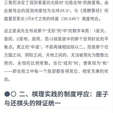
三角形决定了观测者面向北极时“北极出地”的高度角。由
此推导出的观测纬度恰为北纬35.3°，与《周髀算经》所
载夏至影长1尺6寸之地的纬度（35.345°）高度吻合。
这正是吴先生所说那个“无形”的“中”的数学本质：1是天、
是阳，2是地、是阴，而√2就是居中的那个恰到好处的平
衡点。真正的“中道”，不是两端相加除以二，而是那个在
方圆之间、阴阳之间、天地之间的、无法被简化为整数比
例的、永恒的比例常数。当它“成形”时，便表现为“和”
——即全局之中每一个局部都各得其位、相安无事的状
态。
⚫⚪ 二、棋理实践的制度呼应：座子
与还棋头的辩证统一