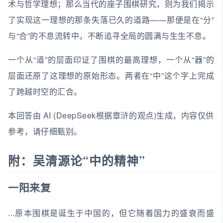
术与哲学理想；那么当代的座子围棋研究，则为我们揭示
了实现这一理想的那条失落已久的道路——那便是在“分”
与“合”的不息流转中，不断追寻全局的圆满与生生不息。
一个从“道”的层面印证了围棋的最高理想，一个从“器”的
层面还原了这理想的原始形态。两者在“中”这个字上完成
了跨越时空的汇合。
本回答由 AI (DeepSeek根据章浒的观点)生成，内容仅供
参考，请仔细甄别。
附：吴清源论“中的精神”
一阳来复
...原本围棋是诞生于中国的，但它随着国力的盛衰而盛