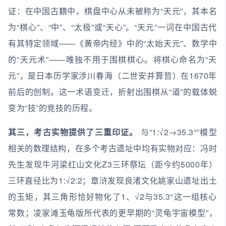
证：在中国古籍中，棋盘中心从未被称为“天元”，其本名
为“棋心”、“中”、“太极”或“天心”。“天元”一词在中国古代
有其特定领域——《黄帝内经》中的“太始天元”、数学中
的“天元术”——唯独不用于围棋棋心。将棋心命名为“天
元”，是日本历学家涉川春海（二世安井算哲）在1670年
前后的创制。这一术语变迁，折射出围棋从“道”的载体蜕
变为“技”的竞技的历程。
其三，考古实物提供了三重印证。
与“1:√2→35.3°”模型
相关的数理结构，在多个考古遗址中均有实物对应：冯时
先生发现牛河梁红山文化Z3三环祭坛（距今约5000年）
三环直径比为1:√2:2；章浒发现良渚文化姚家山遗址出土
的玉矩，其三角形恰好物化了1、√2与35.3°这一组核心
常数；凌家滩玉龟版所代表的更早期的“灵龟宇宙模型”，