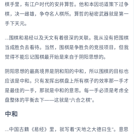
棋手里，有江户时代的安井算哲。他和本因坊道策下过争
棋，决一雌雄，争夺名人棋所。算哲的秘密武器就是第一
手下天元。
...围棋和易经以及天文有着很深的关联。我从没有把围棋
当成胜负去看待。当然，围棋是争胜负的竞技项目，但我
觉得不能忘记围棋最开始是来自于阴阳思想的。
阴阳思想的最高境界是阴和阳的中和，所以围棋的目标也
应该是中和。只有发挥出棋盘上所有棋子的效率那一手才
是最佳的一手，那就是中和的意思。每一手必须是考虑全
盘整体的平衡去下——这就是“六合之棋”。
中和
...中国古籍《易经》里，就写着“天地之大德曰生”。意思