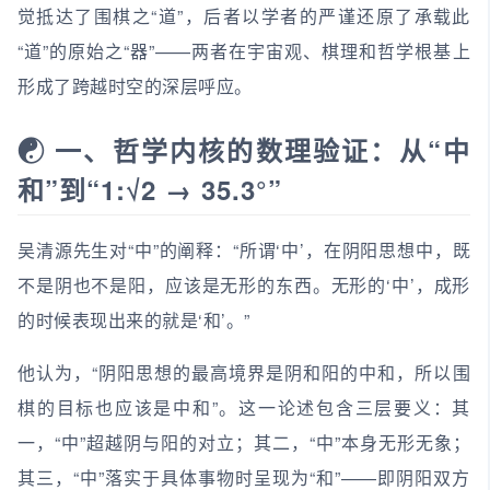
觉抵达了围棋之“道”，后者以学者的严谨还原了承载此
“道”的原始之“器”——两者在宇宙观、棋理和哲学根基上
形成了跨越时空的深层呼应。
☯️ 一、哲学内核的数理验证：从“中
和”到“1:√2 → 35.3°”
吴清源先生对“中”的阐释：“所谓‘中’，在阴阳思想中，既
不是阴也不是阳，应该是无形的东西。无形的‘中’，成形
的时候表现出来的就是‘和’。”
他认为，“阴阳思想的最高境界是阴和阳的中和，所以围
棋的目标也应该是中和”。这一论述包含三层要义：其
一，“中”超越阴与阳的对立；其二，“中”本身无形无象；
其三，“中”落实于具体事物时呈现为“和”——即阴阳双方