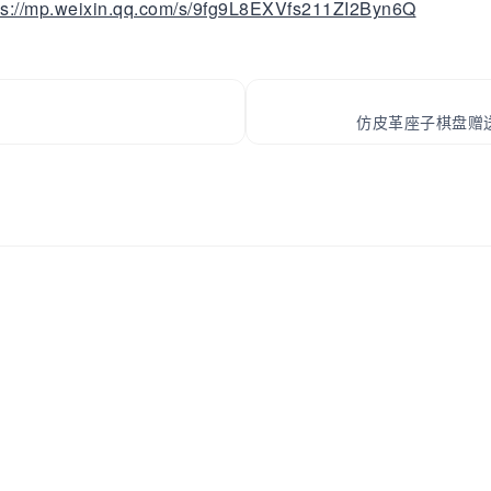
ps://mp.weixin.qq.com/s/9fg9L8EXVfs211ZI2Byn6Q
仿皮革座子棋盘赠