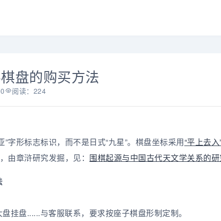
学棋盘的购买方法
50
阅读：224
亚”字形标志标识，而不是日式“九星”。棋盘坐标采用
“平上去入
识，由章浒研究发掘，见：
围棋起源与中国古代天文学关系的研
法
挂盘......与客服联系，要求按座子棋盘形制定制。