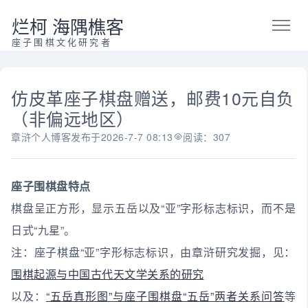
烂柯 海隅樵客
座子围棋文化研究者
仿皮革座子棋盘赠送，邮费10元自负
（非偏远地区）
章浒个人博客
发布于
2026-7-7 08:13
阅读：307
座子围棋盘特点
棋盘呈正方形，显示五岳以及“亚”字形标志标识，而不是
日式“九星”。
注：座子棋盘“亚”字形标志标识，由章浒研究发掘，见：
围棋起源与中国古代天文学关系的研究
以及：
“五岳真形图”与座子围棋盘“五岳”两者关系问答
等