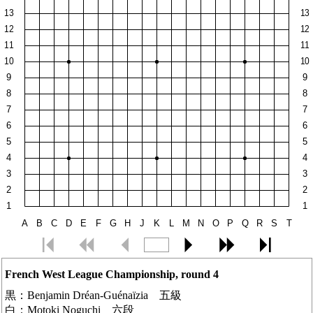
French West League Championship, round 4
黒：
Benjamin Dréan-Guénaïzia 五級
白：
Motoki Noguchi 六段