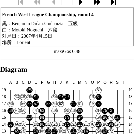
French West League Championship, round 4
黒：
Benjamin Dréan-Guénaïzia 五級
白：
Motoki Noguchi 六段
対局日：
2007年4月15日
場所：
Lorient
ルール：
AGA
maxiGos 6.48
コミ：
7.5目
手数：
102
結果：
白26.5目勝ち
Diagram
Benjamin is ranked 5k but he is actually 2-3d. He is one of these
rising youth as our Guillaume from Tours...