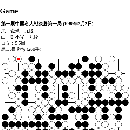
Game
第一期中国名人戦決勝第一局 (1988年3月2日)
黒：
兪斌 九段
白：
劉小光 九段
コミ：
5.5目
黒1.5目勝ち (268手)