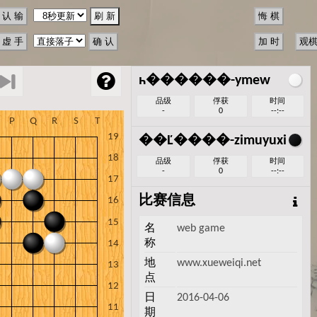
һ������-ymew
品级
俘获
时间
-
0
--:--
��Ľ����-zimuyuxi
品级
俘获
时间
-
0
--:--
比赛信息
名
web game
称
地
www.xueweiqi.net
点
日
2016-04-06
期