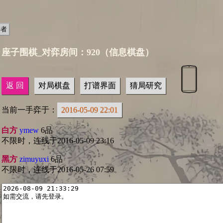
座子围棋_对弈房间：920（信息棋盘）
返 回
对局棋盘
打谱界面
猜局研究
当前一手弈于：
2016-05-09 22:01
白方
ymew
6品
不限时，连线于2016-05-09 23:16
黑方
zimuyuxi
6品
不限时，连线于2016-05-26 07:59