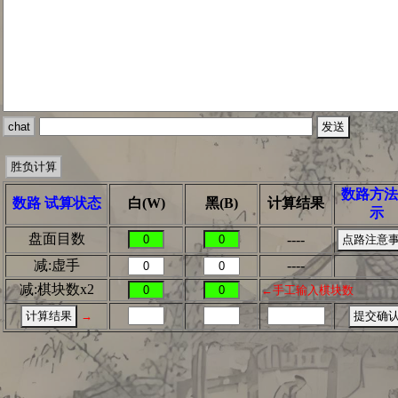
数路方法
数路 试算状态
白(W)
黑(B)
计算结果
示
盘面目数
----
减:虚手
----
减:棋块数x2
←手工输入棋块数
→