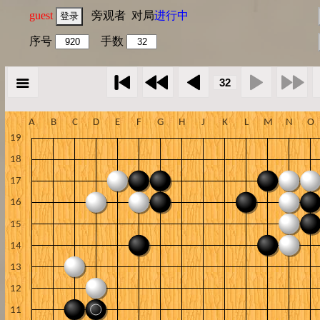
guest
旁观者 对局
进行中
序号
手数