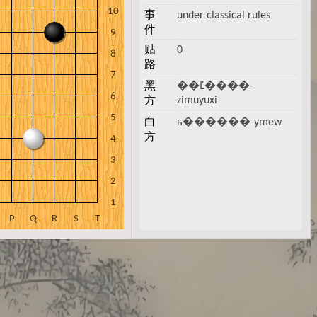
事
under classical rules
件
贴
0
路
黑
��Ľ����-
zimuyuxi
方
白
һ������-ymew
方