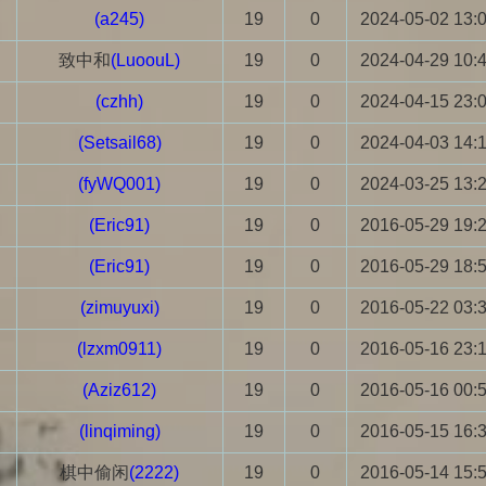
(a245)
19
0
2024-05-02 13:
致中和
(LuoouL)
19
0
2024-04-29 10:
(czhh)
19
0
2024-04-15 23:
(Setsail68)
19
0
2024-04-03 14:
(fyWQ001)
19
0
2024-03-25 13:
(Eric91)
19
0
2016-05-29 19:
(Eric91)
19
0
2016-05-29 18:
(zimuyuxi)
19
0
2016-05-22 03:
(lzxm0911)
19
0
2016-05-16 23:
(Aziz612)
19
0
2016-05-16 00:
(linqiming)
19
0
2016-05-15 16:
棋中偷闲
(2222)
19
0
2016-05-14 15: