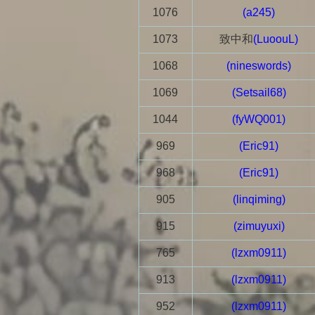
1076
(a245)
1073
致中和
(LuoouL)
1068
(nineswords)
1069
(Setsail68)
1044
(fyWQ001)
969
(Eric91)
968
(Eric91)
905
(linqiming)
915
(zimuyuxi)
765
(lzxm0911)
913
(lzxm0911)
952
(lzxm0911)