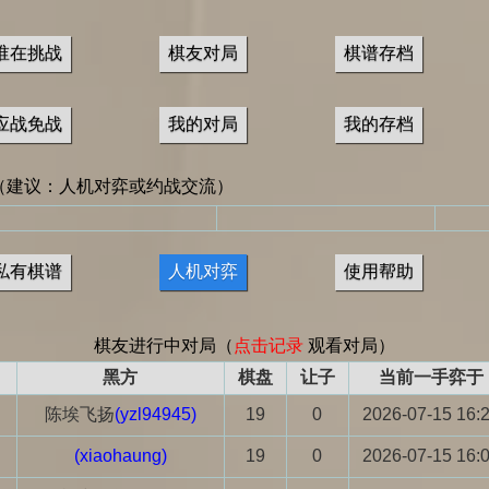
谁在挑战
棋友对局
棋谱存档
应战免战
我的对局
我的存档
（建议：人机对弈或约战交流）
私有棋谱
人机对弈
使用帮助
棋友进行中对局（
点击记录
观看对局）
黑方
棋盘
让子
当前一手弈于
陈埃飞扬
(yzl94945)
19
0
2026-07-15 16:
(xiaohaung)
19
0
2026-07-15 16: