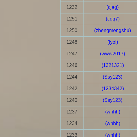
1232
(cjag)
1251
(cqq7)
1250
(zhengmengshu)
1248
(lyol)
1247
(www2017)
1246
(1321321)
1244
(Ssy123)
1242
(1234342)
1240
(Ssy123)
1237
(whhh)
1234
(whhh)
1233
(whhh)