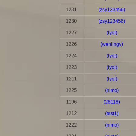
1231
(zsy123456)
1230
(zsy123456)
1227
(lyol)
1226
(wenlingv)
1224
(lyol)
1223
(lyol)
1211
(lyol)
1225
(nimo)
1196
(28118)
1212
(test1)
1222
(nimo)