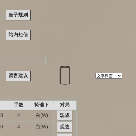
座子规则
站内短信
留言建议
手数
轮谁下
对局
28
4
白(W)
观战
00
4
白(W)
观战