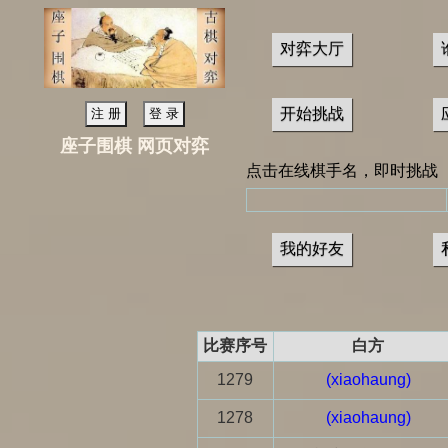
对弈大厅
开始挑战
座子围棋 网页对弈
点击在线棋手名，即时挑战
我的好友
比赛序号
白方
1279
(xiaohaung)
1278
(xiaohaung)