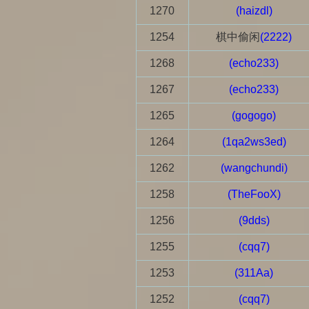
1270
(haizdl)
1254
棋中偷闲
(2222)
1268
(echo233)
1267
(echo233)
1265
(gogogo)
1264
(1qa2ws3ed)
1262
(wangchundi)
1258
(TheFooX)
1256
(9dds)
1255
(cqq7)
1253
(311Aa)
1252
(cqq7)