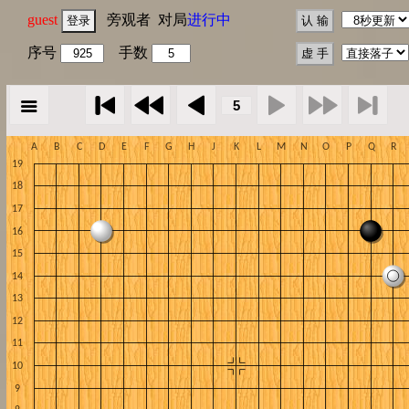
guest
旁观者 对局
进行中
序号
手数