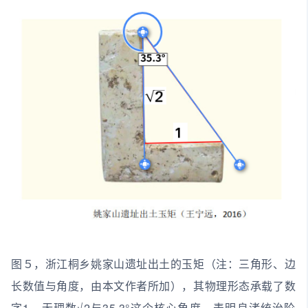
图５，浙江桐乡姚家山遗址出土的玉矩（注：三角形、边
长数值与角度，由本文作者所加），其物理形态承载了数
字1、无理数√2与35.3°这个核心角度，表明良渚统治阶