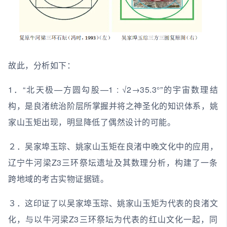
故此，分析如下：
1．“北天极—方圆勾股—1 : √2→35.3°”的宇宙数理结
构，是良渚统治阶层所掌握并将之神圣化的知识体系，姚
家山玉矩出现，明显降低了偶然设计的可能。
２．吴家埠玉琮、姚家山玉矩在良渚中晚文化中的应用，
辽宁牛河梁Z3三环祭坛遗址及其数理分析，构建了一条
跨地域的考古实物证据链。
３．这印证了以吴家埠玉琮、姚家山玉矩为代表的良渚文
化，与以牛河梁Z3三环祭坛为代表的红山文化一起，同