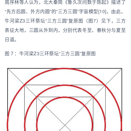
周序林等人认为，北大秦简《鲁久次问数于陈起》描述了
“先方后圆、外方内圆”的“三方三圆”宇宙模型[10]，由此，
牛河梁Z3三环祭坛“三方三圆”复原图（图7）见下，三方
表征大地，三圆从外到内，分别代表冬至、春秋分与夏至
日道。
图７：牛河梁Z3三环祭坛“三方三圆”复原图