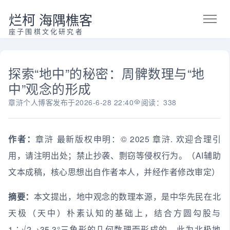
烂柯 海隅樵客
座子围棋文化研究者
探索“地中”的秘密：周髀数理与“地
中”观念的形成
章浒个人博客
发布于
2026-6-28 22:40
阅读：338
作者：
章浒 最新版权申明：© 2025 章浒. 欢迎合理引
用，请注明出处；禁止抄袭、剽窃等侵权行为。（AI辅助
文本成稿，核心思想出自作者本人，并经作者修改审定）
摘要：
本文提出，地中观念的数理本源，是中华先民在北
天极（天中）朴素认知的基础上，结合方圆勾股与
1∶√2→35.3°三角形的几何数理而形成的，此为北极地