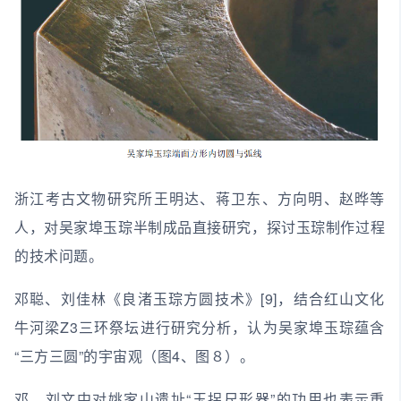
浙江考古文物研究所王明达、蒋卫东、方向明、赵晔等
人，对吴家埠玉琮半制成品直接研究，探讨玉琮制作过程
的技术问题。
邓聪、刘佳林《良渚玉琮方圆技术》[9]，结合红山文化
牛河梁Z3三环祭坛进行研究分析，认为吴家埠玉琮蕴含
“三方三圆”的宇宙观（图4、图８）。
邓、刘文中对姚家山遗址“玉拐尺形器”的功用也表示重