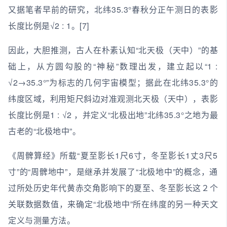
又据笔者早前的研究，北纬35.3°春秋分正午测日的表影
长度比例是√2 : 1。[7]
因此，大胆推测，古人在朴素认知“北天极（天中）”的基
础上，从方圆勾股的“神秘”数理出发，建立起以“1 :
√2→35.3°”为标志的几何宇宙模型；据此在北纬35.3°的
纬度区域，利用矩尺斜边对准观测北天极（天中），表影
长度比例是1 : √2 ，并定义“北极出地”北纬35.3°之地为最
古老的“北极地中”。
《周髀算经》所载“夏至影长1尺6寸，冬至影长1丈3尺5
寸”的“周髀地中”，是继承并发展了“北极地中”的概念，通
过所处历史年代黄赤交角影响下的夏至、冬至影长这２个
关联数据数值，来确定“北极地中”所在纬度的另一种天文
定义与测量方法。