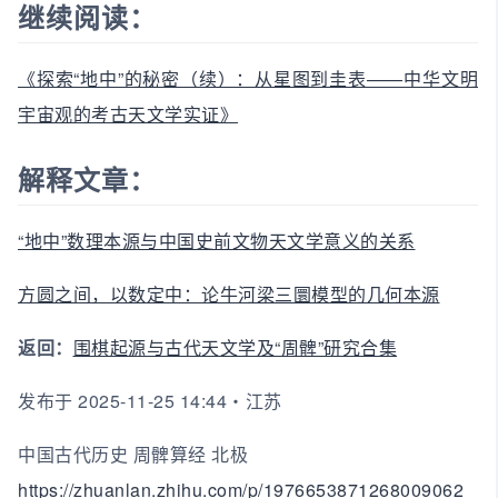
继续阅读：
《探索“地中”的秘密（续）：从星图到圭表——中华文明
宇宙观的考古天文学实证》
解释文章：
“地中”数理本源与中国史前文物天文学意义的关系
方圆之间，以数定中：论牛河梁三圜模型的几何本源
返回：
围棋起源与古代天文学及“周髀”研究合集
发布于 2025-11-25 14:44・江苏
中国古代历史 周髀算经 北极
https://zhuanlan.zhihu.com/p/1976653871268009062