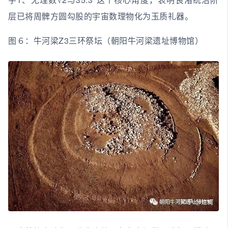
层已将周髀方圆勾股的宇宙数理物化为玉质礼器。
图６：牛河梁Z3三环祭坛（朝阳牛河梁遗址博物馆）