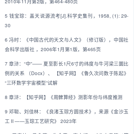
2010年11月第2版，第464-480页
5 钱宝琮：盖天说源流考[J].科学史集刊，1958, (1): 29-
30
6 冯时：《中国古代的天文与人文》（修订版），中国社
会科学出版社 ，2006年1月第1版，第465页
7 章浒：“中”—— 夏至影长1尺6寸的纬度与牛河梁三圜比
例的关系 （Docx）、 【知乎网】《鲁久次问数于陈起》
“三环数学宇宙模型”试解
8 章浒：【知乎网】《周髀算经》测影年份与纬度推测
9 邓聪、刘佳林：《良渚玉琮方圆技术》，来源《金沙玉
工Ⅱ——玉琮工艺研究》 2023年