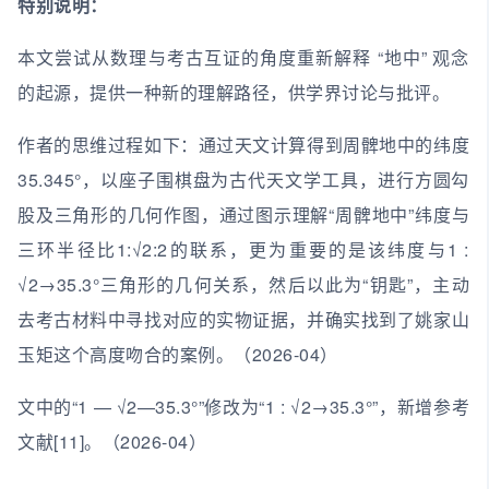
特别说明：
本文尝试从数理与考古互证的角度重新解释 “地中” 观念
的起源，提供一种新的理解路径，供学界讨论与批评。
作者的思维过程如下：通过天文计算得到周髀地中的纬度
35.345°，以座子围棋盘为古代天文学工具，进行方圆勾
股及三角形的几何作图，通过图示理解“周髀地中”纬度与
三环半径比1:√2:2的联系，更为重要的是该纬度与1 :
√2→35.3°三角形的几何关系，然后以此为“钥匙”，主动
去考古材料中寻找对应的实物证据，并确实找到了姚家山
玉矩这个高度吻合的案例。（2026-04）
文中的“1 — √2—35.3°”修改为“1 : √2→35.3°”，新增参考
文献[11]。（2026-04）