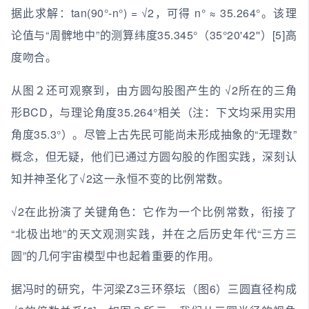
据此求解：tan(90°-n°) = √2，可得 n° ≈ 35.264°。该理
论值与“周髀地中”的测算纬度35.345°（35°20'42''）[5]高
度吻合。
从图２还可观察到，由方圆勾股图产生的 √2所在的三角
形BCD，与理论角度35.264°相关（注：下文均采用实用
角度35.3°）。尽管上古先民可能尚未形成抽象的“无理数”
概念，但无疑，他们已通过方圆勾股的作图实践，深刻认
知并神圣化了√2这一永恒不变的比例常数。
√2在此扮演了关键角色：它作为一个比例常数，衔接了
“北极出地”的天文观测实践，并在之后历史年代“三方三
圆”的几何宇宙模型中也起着重要的作用。
据冯时的研究，牛河梁Z3三环祭坛（图6）三圆直径构成