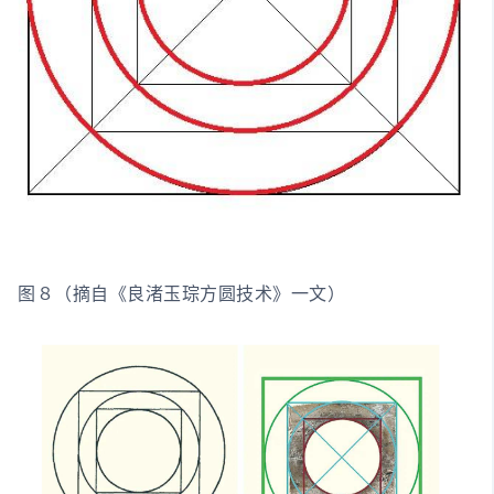
图８（摘自《良渚玉琮方圆技术》一文）