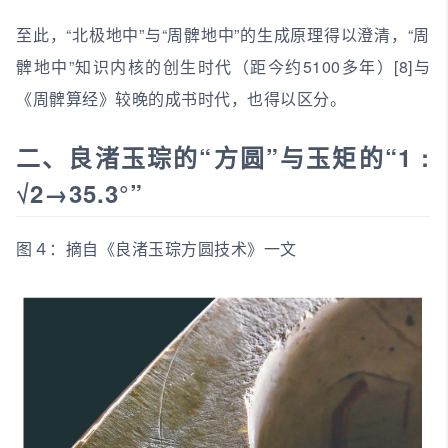
至此，“北极地中”与“周髀地中”的生成原理得以澄清，“周
髀地中”知识内核的创生时代（距今约5100多年）[8]与
《周髀算经》较晚的成书时代，也得以区分。
二、良渚玉琮的“方圆”与玉矩的“1 :
√2→35.3°”
图４：摘自《良渚玉琮方圆技术》一文