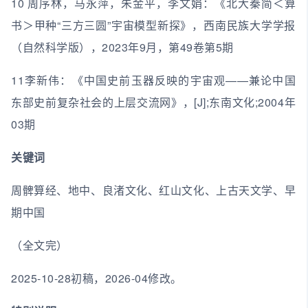
10 周序林，马永萍，朱金平，李文娟：《北大秦简＜算
书＞甲种“三方三圆”宇宙模型新探》，西南民族大学学报
（自然科学版），2023年9月，第49卷第5期
11李新伟：《中国史前玉器反映的宇宙观——兼论中国
东部史前复杂社会的上层交流网》，[J];东南文化;2004年
03期
关键词
周髀算经、地中、良渚文化、红山文化、上古天文学、早
期中国
（全文完）
2025-10-28初稿，2026-04修改。