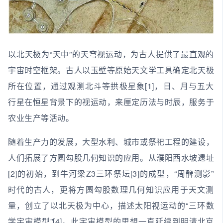
以北天极为“天中”的天穹视运动，为古人提供了最直观的
宇宙时空框架。古人以玉壁等原始天文学工具确定北天极
所在位置，通过观测北斗等拱极星象[1]，日、月与五大
行星在恒星背景下的视运动，来厘定历法与时辰，服务于
农业生产等活动。
随着生产力的发展，大型水利、城市或祭祀工程的建设，
人们拓展了方圆勾股几何知识的应用。从濮阳西水坡遗址
[2]的初始，到牛河梁Z3三环祭坛[3]的成型，“周髀测影”
时代的古人，更将方圆勾股数理几何知识应用于天文测
量，创立了以北天极为中心，描述太阳视运动的“三环数
学宇宙模型”[4]。此宇宙模型的思想一直延续到明清北京