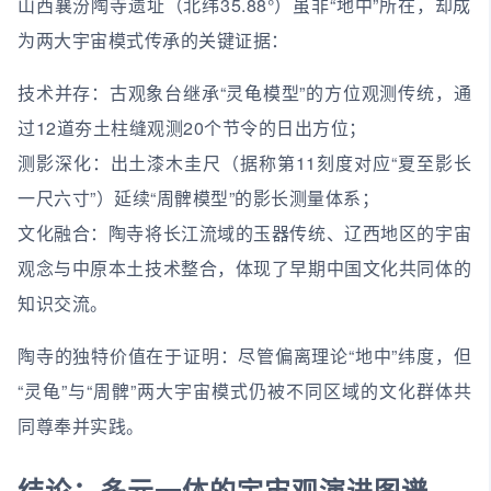
山西襄汾陶寺遗址（北纬35.88°）虽非“地中”所在，却成
为两大宇宙模式传承的关键证据：
技术并存：古观象台继承“灵龟模型”的方位观测传统，通
过12道夯土柱缝观测20个节令的日出方位；
测影深化：出土漆木圭尺（据称第11刻度对应“夏至影长
一尺六寸”）延续“周髀模型”的影长测量体系；
文化融合：陶寺将长江流域的玉器传统、辽西地区的宇宙
观念与中原本土技术整合，体现了早期中国文化共同体的
知识交流。
陶寺的独特价值在于证明：尽管偏离理论“地中”纬度，但
“灵龟”与“周髀”两大宇宙模式仍被不同区域的文化群体共
同尊奉并实践。
结论：多元一体的宇宙观演进图谱