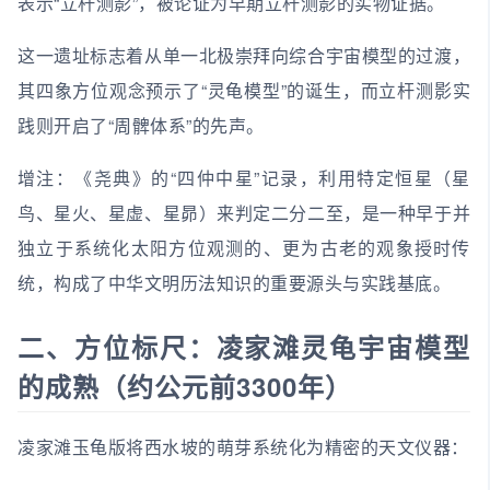
表示“立杆测影”，被论证为早期立杆测影的实物证据。
这一遗址标志着从单一北极崇拜向综合宇宙模型的过渡，
其四象方位观念预示了“灵龟模型”的诞生，而立杆测影实
践则开启了“周髀体系”的先声。
增注：《尧典》的“四仲中星”记录，利用特定恒星（星
鸟、星火、星虚、星昴）来判定二分二至，是一种早于并
独立于系统化太阳方位观测的、更为古老的观象授时传
统，构成了中华文明历法知识的重要源头与实践基底。
二、方位标尺：凌家滩灵龟宇宙模型
的成熟（约公元前3300年）
凌家滩玉龟版将西水坡的萌芽系统化为精密的天文仪器：