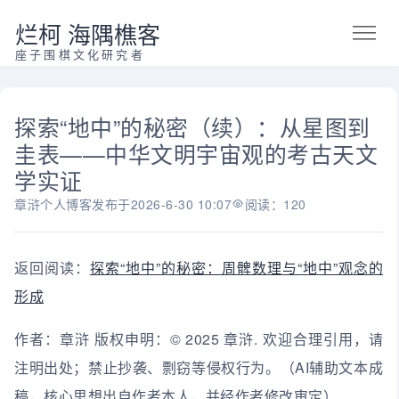
烂柯 海隅樵客
座子围棋文化研究者
探索“地中”的秘密（续）：从星图到
圭表——中华文明宇宙观的考古天文
学实证
章浒个人博客
发布于
2026-6-30 10:07
阅读：120
返回阅读：
探索“地中”的秘密：周髀数理与“地中”观念的
形成
作者：章浒 版权申明：© 2025 章浒. 欢迎合理引用，请
注明出处；禁止抄袭、剽窃等侵权行为。（AI辅助文本成
稿，核心思想出自作者本人，并经作者修改审定）