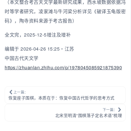
（本文整合考古天文学最新研究成果，西水坡数据依据冯
时等学者研究，凌家滩与牛河梁分析详见《破译玉龟版密
码》，陶寺资料来源于考古报告）
全文完，2025-12-5增注及增补
编辑于 2026-04-26 15:25・江苏
中国古代天文学
https://zhuanlan.zhihu.com/p/1978045085921875390
上一篇：
恢复座子围棋，本质在于：恢复中国古代哲学的思考方式
下一篇：
北宋至明清“围棋落子定名术语”梳理