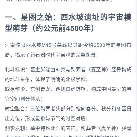
一、星图之始：西水坡遗址的宇宙模
型萌芽（约公元前4500年）
河南濮阳西水坡M45号墓葬以其距今约6500年的星图布
局，揭示了新石器时代宇宙观的完整图景：
北斗标识：墓主脚端由蚌壳与殉葬者（夏至神）胫骨构成
的北斗星象，体现了明确的北极崇拜；
四象雏形：东侧青龙、西侧白虎蚌塑，构成中国最早的星
官空间划分体系；
时空整合：三位殉葬者头部分别指向春分、秋分和冬至日
出方位，形成星象与节气的时空对应；
测影发轫：墓中特殊北斗的表征，殉葬者（夏至神）胫骨