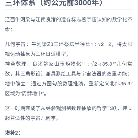
三环体系（约公元前3000年）
辽西牛河梁与江南良渚的遗存标志着宇宙认知的数学化革
命：
几何宇宙：牛河梁Z3三环祭坛半径比1 : √2 : 2，将太阳
视运动抽象为三环日道模型；
神圣数理：良渚姚家山玉矩物化“1 : √2→35.3°”几何常
数，其三角形设计兼具测绘工具与宇宙法器的双重功能；
地中确立：通过方圆勾股数理推演，重新定义北纬35.3°
区域为“周髀地中”。
这一时期完成了从经验观测到数理抽象的哲学飞跃，建立
起普适性的宇宙几何学。
增补2：