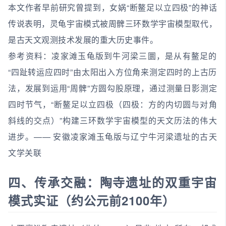
本文作者早前研究曾提到，女娲“断鳌足以立四极”的神话
传说表明，灵龟宇宙模式被周髀三环数学宇宙模型取代，
是古天文观测技术发展的重大历史事件。
参考资料：凌家滩玉龟版到牛河梁三圜，是从有鳌足的
“四趾转运应四时”由太阳出入方位角来测定四时的上古历
法，发展到运用“周髀”方圆勾股原理，通过测量日影测定
四时节气，“断鳌足以立四极（四极：方的内切圆与对角
斜线的交点）”构建三环数学宇宙模型的天文历法的伟大
进步。—— 安徽凌家滩玉龟版与辽宁牛河梁遗址的古天
文学关联
四、传承交融：陶寺遗址的双重宇宙
模式实证（约公元前2100年）