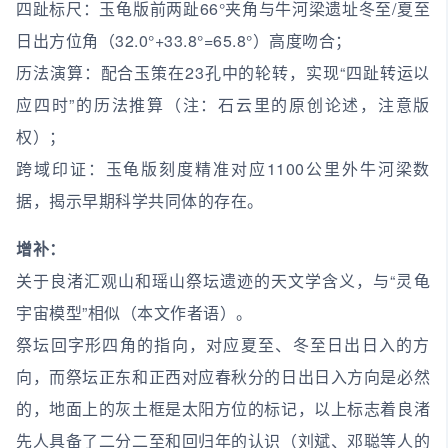
四趾标尺：玉龟版前两趾66°夹角与牛河梁遗址冬至/夏至
日出方位角（32.0°+33.8°=65.8°）高度吻合；
历法演算：配合玉策在23孔中的轮转，实现“四趾转运以
应四时”的历法推算（注：石云里的原创论述，注意版
权）；
跨域印证：玉龟版刻度精准对应1100公里外牛河梁数
据，揭示早期科学共同体的存在。
增补：
关于良渚汇观山和瑶山祭坛遗迹的天文学含义，与“灵龟
宇宙模型”相似（本文作者语）。
祭坛回字形四角的指向，对应夏至、冬至日出日入的方
向，而祭坛正东和正西对应春秋分的日出日入方向是必然
的，地面上的灰土框是太阳方位的标记，以上标志着良渚
先人具备了二分二至和回归年的认识（刘斌、邓聪等人的