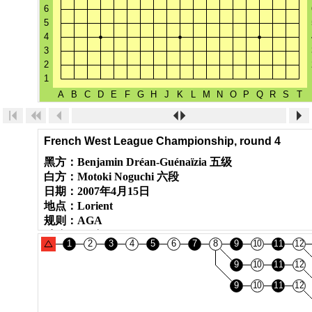
French West League Championship, round 4
黑方：
Benjamin Dréan-Guénaïzia 五级
白方：
Motoki Noguchi 六段
日期：
2007年4月15日
地点：
Lorient
规则：
AGA
贴路：
7.5路(目)
结果：
白方胜26.5路(目)
Benjamin is ranked 5k but he is actually 2-3d. He is on
of these rising youth as our Guillaume from Tours...
●
○
●
○
1.
D4
2.
Q16
3.
D16
4.
Q3
●
○
5.
Q5
6.
F17