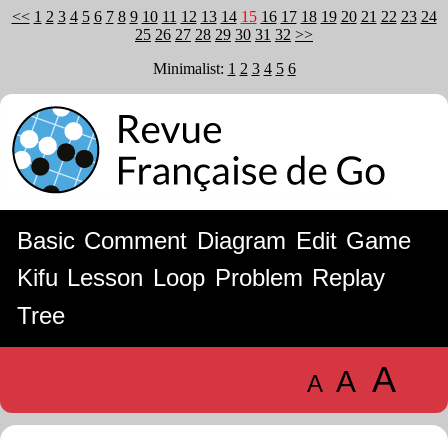
<<
1
2
3
4
5
6
7
8
9
10
11
12
13
14
15
16
17
18
19
20
21
22
23
24
25
26
27
28
29
30
31
32
>>
Minimalist:
1
2
3
4
5
6
Basic
Comment
Diagram
Edit
Game
Kifu
Lesson
Loop
Problem
Replay
Tree
A
A
A