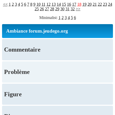
<<
1
2
3
4
5
6
7
8
9
10
11
12
13
14
15
16
17
18
19
20
21
22
23
24
25
26
27
28
29
30
31
32
>>
Minimalist:
1
2
3
4
5
6
Ambiance forum.jeudego.org
Commentaire
Problème
Figure