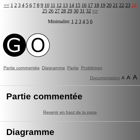
<<
1
2
3
4
5
6
7
8
9
10
11
12
13
14
15
16
17
18
19
20
21
22
23
24
25
26
27
28
29
30
31
32
>>
Minimalist:
1
2
3
4
5
6
Partie commentée
Diagramme
Partie
Problèmes
A
A
Documentation
A
Partie commentée
Revenir en haut de la page
Diagramme