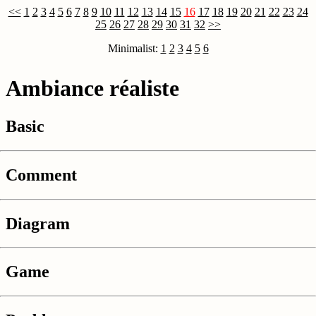
<<
1
2
3
4
5
6
7
8
9
10
11
12
13
14
15
16
17
18
19
20
21
22
23
24
25
26
27
28
29
30
31
32
>>
Minimalist:
1
2
3
4
5
6
Ambiance réaliste
Basic
Comment
Diagram
Game