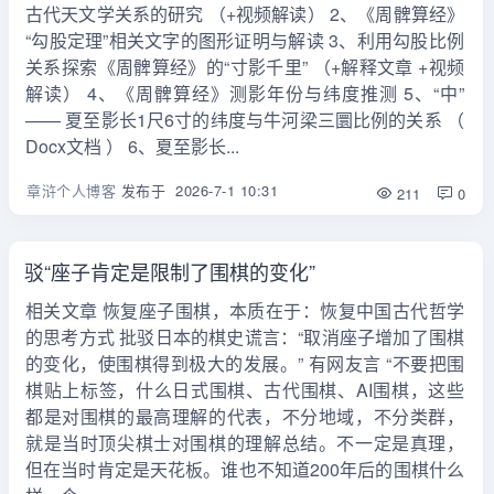
古代天文学关系的研究 （+视频解读） 2、《周髀算经》
“勾股定理”相关文字的图形证明与解读 3、利用勾股比例
关系探索《周髀算经》的“寸影千里” （+解释文章 +视频
解读） 4、《周髀算经》测影年份与纬度推测 5、“中”
—— 夏至影长1尺6寸的纬度与牛河梁三圜比例的关系 （
Docx文档 ） 6、夏至影长...
章浒个人博客
发布于
2026-7-1 10:31
211
0
驳“座子肯定是限制了围棋的变化”
相关文章 恢复座子围棋，本质在于：恢复中国古代哲学
的思考方式 批驳日本的棋史谎言：“取消座子增加了围棋
的变化，使围棋得到极大的发展。” 有网友言 “不要把围
棋贴上标签，什么日式围棋、古代围棋、AI围棋，这些
都是对围棋的最高理解的代表，不分地域，不分类群，
就是当时顶尖棋士对围棋的理解总结。不一定是真理，
但在当时肯定是天花板。谁也不知道200年后的围棋什么