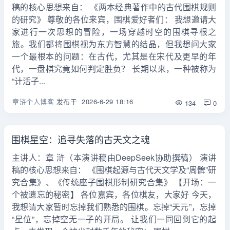
稿的核心思想来自： 《两本经典著作中的古代围棋规则
的研究》 尊敬的各位来宾，围棋爱好者们： 我想邀请大
家进行一次思想的冒险，一场穿越时空的围棋寻根之
旅。我们都将围棋视为东方智慧的结晶，但我想问大家
一个最根本的问题：在古代，尤其是在宋代及更早的年
代，一盘棋究竟如何判定胜负？ 长期以来，一种被称为
“计活子...
章浒个人博客
发布于
2026-6-29 18:16
134
0
围棋星空：追寻失落的古天文之魂
主讲人：章 浒（本演讲稿由DeepSeek协助撰稿） 演讲
稿的核心思想来自： 《围棋起源与古代天文学及“周髀”研
究合集》、《传统座子围棋形制研究合集》 【开场：一
个被遗忘的秘密】 各位嘉宾，各位棋友，大家好 今天，
我想请大家暂时忘掉我们熟悉的围棋。忘掉“天元”，忘掉
“星位”，忘掉空无一子的开局。 让我们一同回到它的起