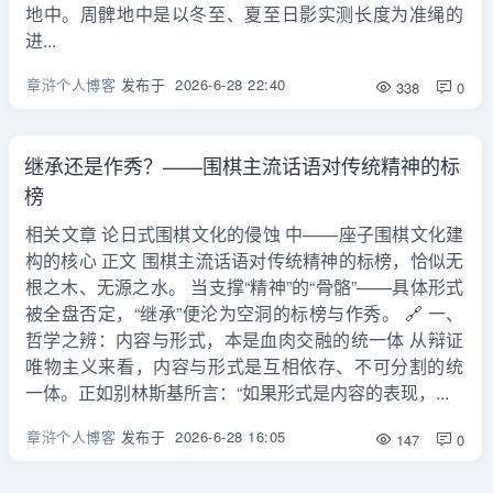
地中。周髀地中是以冬至、夏至日影实测长度为准绳的
进...
章浒个人博客
发布于
2026-6-28 22:40
338
0
继承还是作秀？——围棋主流话语对传统精神的标
榜
相关文章 论日式围棋文化的侵蚀 中——座子围棋文化建
构的核心 正文 围棋主流话语对传统精神的标榜，恰似无
根之木、无源之水。 当支撑“精神”的“骨骼”——具体形式
被全盘否定，“继承”便沦为空洞的标榜与作秀。 🔗 一、
哲学之辨：内容与形式，本是血肉交融的统一体 从辩证
唯物主义来看，内容与形式是互相依存、不可分割的统
一体。正如别林斯基所言：“如果形式是内容的表现，...
章浒个人博客
发布于
2026-6-28 16:05
147
0