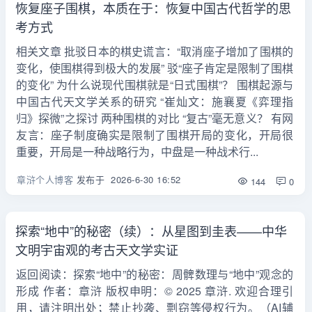
恢复座子围棋，本质在于：恢复中国古代哲学的思
考方式
相关文章 批驳日本的棋史谎言：“取消座子增加了围棋的
变化，使围棋得到极大的发展” 驳“座子肯定是限制了围棋
的变化” 为什么说现代围棋就是“日式围棋”？ 围棋起源与
中国古代天文学关系的研究 “崔灿文：施襄夏《弈理指
归》探微”之探讨 两种围棋的对比 “复古”毫无意义？ 有网
友言：座子制度确实是限制了围棋开局的变化，开局很
重要，开局是一种战略行为，中盘是一种战术行...
章浒个人博客
发布于
2026-6-30 16:52
144
0
探索“地中”的秘密（续）：从星图到圭表——中华
文明宇宙观的考古天文学实证
返回阅读：探索“地中”的秘密：周髀数理与“地中”观念的
形成 作者：章浒 版权申明：© 2025 章浒. 欢迎合理引
用，请注明出处；禁止抄袭、剽窃等侵权行为。（AI辅