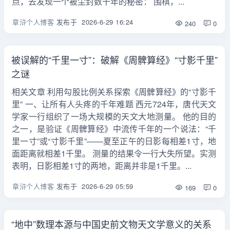
点，去发现一个被尘封数千年的秘密： 围棋，...
章浒个人博客
发布于
2026-6-29 16:24
240
0
被误解的“千里一寸”：破解《周髀算经》“寸影千里”
之谜
相关文章 利用勾股比例关系探索《周髀算经》的“寸影千
里” 一、让所有人头疼的千年难题 西元724年，唐代天文
学家一行组织了一场大规模的天文大地测量。 他的目的
之一，是验证《周髀算经》中流传千年的一个说法：“千
里一寸”或“寸影千里”——夏至正午的日影每相差1寸，地
面距离就相差1千里。 测量的结果令一行大失所望。实测
表明，日影相差1寸的两地，距离并非是1千里。...
章浒个人博客
发布于
2026-6-29 05:59
169
0
“地中”数理本源与中国史前文物天文学意义的关系