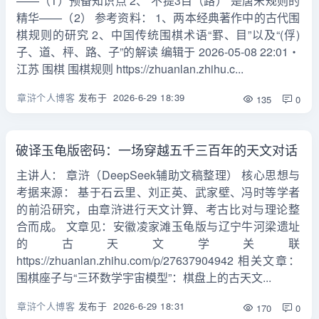
——（1）预备知识点 2、“不提3目（路）”是唐宋规则的
精华——（2） 参考资料： 1、两本经典著作中的古代围
棋规则的研究 2、中国传统围棋术语“罫、目”以及“(俘)
子、道、枰、路、子”的解读 编辑于 2026-05-08 22:01・
江苏 围棋 围棋规则 https://zhuanlan.zhihu.c...
章浒个人博客
发布于
2026-6-29 18:39
135
0
破译玉龟版密码：一场穿越五千三百年的天文对话
主讲人： 章浒（DeepSeek辅助文稿整理） 核心思想与
考据来源： 基于石云里、刘正英、武家壁、冯时等学者
的前沿研究，由章浒进行天文计算、考古比对与理论整
合而成。 文章见：安徽凌家滩玉龟版与辽宁牛河梁遗址
的古天文学关联
https://zhuanlan.zhihu.com/p/27637904942 相关文章：
围棋座子与“三环数学宇宙模型”：棋盘上的古天文...
章浒个人博客
发布于
2026-6-29 18:31
170
0