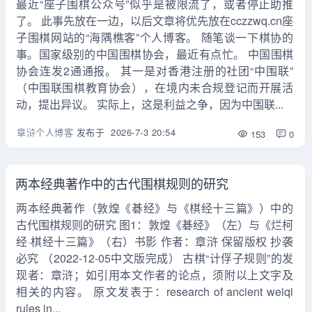
最近“座子围棋公众号”似乎是被限流了，或者停止助推
了。 此事先放在一边，以后文章将优先放在cczzwq.cn座
子围棋网站的“海隅樵客”个人博客。 随笔谈一下棋协的
事。国家级别的中国围棋协会，最近有点忙。 中国围棋
协会连发2通通报。 其一是对香港注册的社团“中围联”
（中围联围棋教育协会），在境内未合规登记而开展活
动，提出异议。 实际上，这是利益之争，因为中围联...
章浒个人博客
发布于
2026-7-3 20:54
153
0
两本经典著作中的古代围棋规则的研究
两本经典著作（敦煌《碁经》与《棋经十三篇》）中的
古代围棋规则的研究 图1：敦煌《碁经》（左）与《烂柯
经·棋经十三篇》（右）书影 作者：章浒 保留版权 抄袭
必究 （2022-12-05中文版完成） 古棋“计俘子规则”的发
现者：章浒；如引用本文作者的论点，须附以上文字及
相关的内容。 原文发表于：research of ancient weiqi
rules in...