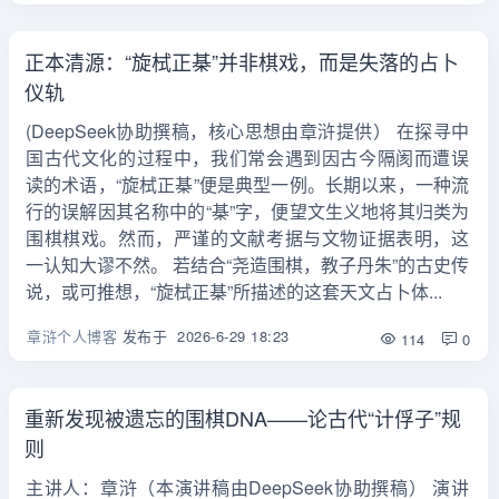
正本清源：“旋栻正棊”并非棋戏，而是失落的占卜
仪轨
(DeepSeek协助撰稿，核心思想由章浒提供） 在探寻中
国古代文化的过程中，我们常会遇到因古今隔阂而遭误
读的术语，“旋栻正棊”便是典型一例。长期以来，一种流
行的误解因其名称中的“棊”字，便望文生义地将其归类为
围棋棋戏。然而，严谨的文献考据与文物证据表明，这
一认知大谬不然。 若结合“尧造围棋，教子丹朱”的古史传
说，或可推想，“旋栻正棊”所描述的这套天文占卜体...
章浒个人博客
发布于
2026-6-29 18:23
114
0
重新发现被遗忘的围棋DNA——论古代“计俘子”规
则
主讲人：章浒（本演讲稿由DeepSeek协助撰稿） 演讲