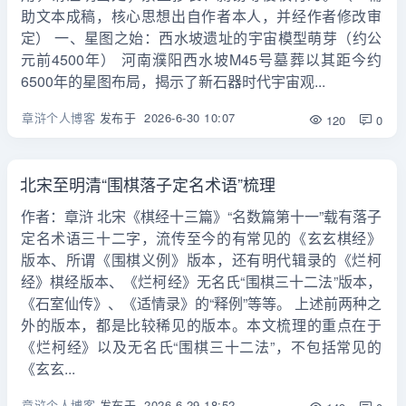
助文本成稿，核心思想出自作者本人，并经作者修改审
定） 一、星图之始：西水坡遗址的宇宙模型萌芽（约公
元前4500年） 河南濮阳西水坡M45号墓葬以其距今约
6500年的星图布局，揭示了新石器时代宇宙观...
章浒个人博客
发布于
2026-6-30 10:07
120
0
北宋至明清“围棋落子定名术语”梳理
作者：章浒 北宋《棋经十三篇》“名数篇第十一”载有落子
定名术语三十二字，流传至今的有常见的《玄玄棋经》
版本、所谓《围棋义例》版本，还有明代辑录的《烂柯
经》棋经版本、《烂柯经》无名氏“围棋三十二法”版本，
《石室仙传》、《适情录》的“释例”等等。 上述前两种之
外的版本，都是比较稀见的版本。本文梳理的重点在于
《烂柯经》以及无名氏“围棋三十二法”，不包括常见的
《玄玄...
章浒个人博客
发布于
2026-6-29 18:52