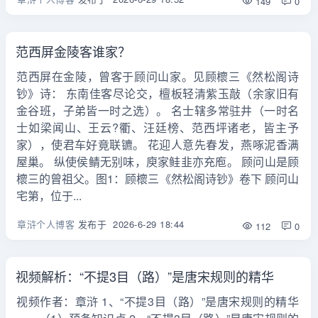
149
0
范西屏金陵客谁家？
范西屏在金陵，曾客于顾问山家。见顾櫰三《然松阁诗
钞》诗： 东南佳客尽论交，檀板轻清紫玉敲（余家旧有
金谷班，子弟皆一时之选）。 名士辖多常驻井（一时名
士如梁闻山、王云?衢、汪廷榜、范西坪诸老，皆主予
家），使君车好竟联镳。 花迎人意先春发，燕啄泥香满
屋巢。 纵使侯鲭无别味，庾家鲑韭亦充庖。 顾问山是顾
櫰三的曾祖父。图1：顾櫰三《然松阁诗钞》卷下 顾问山
宅第，位于...
章浒个人博客
发布于
2026-6-29 18:44
112
0
视频解析：“不提3目（路）”是唐宋规则的精华
视频作者：章浒 1、“不提3目（路）”是唐宋规则的精华